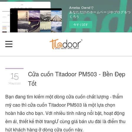
Ameba Owndで
あなただけのホームページやブログをつ
くろう
今すぐ試す
Cửa cuốn Titadoor PM503 - Bền Đẹp
15
Tốt
May
2022
Bạn đang tìm kiếm một dòng cửa cuốn chất lượng - thẩm
mỹ cao thì cửa cuốn Titadoor PM503 là một lựa chọn
hoàn hảo cho bạn. Với nhiều tính năng nổi bật, hoạt động
êm ái, thiết kế thời trangƯ cùng giá bán ưu đãi là điểm thu
hút khách hàng ở dòng cửa cuốn này.