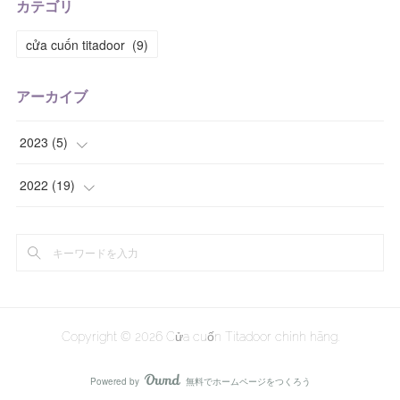
カテゴリ
cửa cuốn titadoor
(
9
)
アーカイブ
2023
(
5
)
(
1
)
2022
(
19
)
(
1
)
(
3
)
(
1
)
(
4
)
(
2
)
(
2
)
Copyright ©
2026
Cửa cuốn Titadoor chính hãng
.
(
1
)
Powered by
無料でホームページをつくろう
AmebaOwnd
(
8
)
フォロー