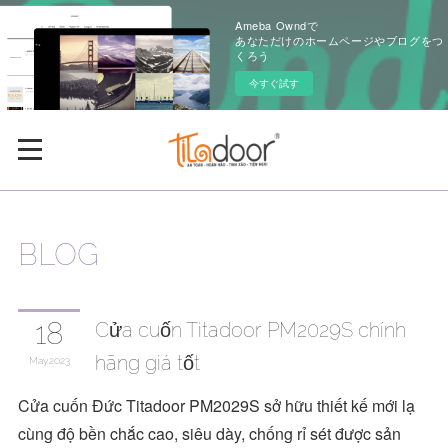
Ameba Owndで
あなただけのホームページやブログをつ
くろう
今すぐ試す
BLOG
18
Cửa cuốn Titadoor PM2029S chính
hãng giá tốt
May
2023
Cửa cuốn Đức Titadoor PM2029S sở hữu thiết kế mới lạ
cùng độ bền chắc cao, siêu dày, chống rỉ sét được sản