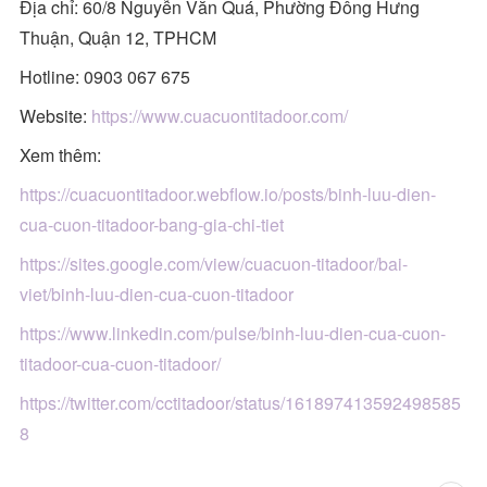
Địa chỉ: 60/8 Nguyễn Văn Quá, Phường Đông Hưng
Thuận, Quận 12, TPHCM
Hotline: 0903 067 675
Website:
https://www.cuacuontitadoor.com/
Xem thêm:
https://cuacuontitadoor.webflow.io/posts/binh-luu-dien-
cua-cuon-titadoor-bang-gia-chi-tiet
https://sites.google.com/view/cuacuon-titadoor/bai-
viet/binh-luu-dien-cua-cuon-titadoor
https://www.linkedin.com/pulse/binh-luu-dien-cua-cuon-
titadoor-cua-cuon-titadoor/
https://twitter.com/cctitadoor/status/161897413592498585
8