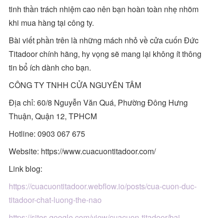
tinh thần trách nhiệm cao nên bạn hoàn toàn nhẹ nhõm
khi mua hàng tại công ty.
Bài viết phần trên là những mách nhỏ về cửa cuốn Đức
Titadoor chính hãng, hy vọng sẽ mang lại không ít thông
tin bổ ích dành cho bạn.
CÔNG TY TNHH CỬA NGUYÊN TÂM
Địa chỉ: 60/8 Nguyễn Văn Quá, Phường Đông Hưng
Thuận, Quận 12, TPHCM
Hotline: 0903 067 675
Website: https://www.cuacuontitadoor.com/
Link blog:
https://cuacuontitadoor.webflow.io/posts/cua-cuon-duc-
titadoor-chat-luong-the-nao
https://sites.google.com/view/cuacuon-titadoor/bai-