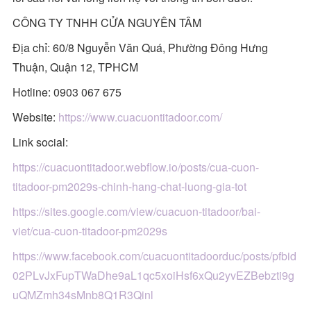
CÔNG TY TNHH CỬA NGUYÊN TÂM
Địa chỉ: 60/8 Nguyễn Văn Quá, Phường Đông Hưng
Thuận, Quận 12, TPHCM
Hotline: 0903 067 675
Website:
https://www.cuacuontitadoor.com/
Link social:
https://cuacuontitadoor.webflow.io/posts/cua-cuon-
titadoor-pm2029s-chinh-hang-chat-luong-gia-tot
https://sites.google.com/view/cuacuon-titadoor/bai-
viet/cua-cuon-titadoor-pm2029s
https://www.facebook.com/cuacuontitadoorduc/posts/pfbid
02PLvJxFupTWaDhe9aL1qc5xoiHsf6xQu2yvEZBebzti9g
uQMZmh34sMnb8Q1R3Qinl