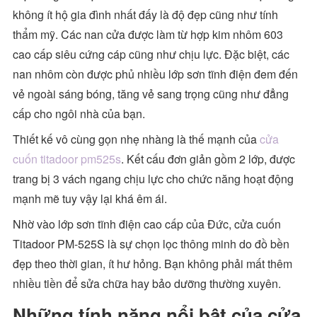
không ít hộ gia đình nhất đấy là độ đẹp cũng như tính
thẩm mỹ. Các nan cửa được làm từ hợp kim nhôm 603
cao cấp siêu cứng cáp cũng như chịu lực. Đặc biệt, các
nan nhôm còn được phủ nhiều lớp sơn tĩnh điện đem đến
vẻ ngoài sáng bóng, tăng vẻ sang trọng cũng như đẳng
cấp cho ngôi nhà của bạn.
Thiết kế vô cùng gọn nhẹ nhàng là thế mạnh của
cửa
cuốn titadoor pm525s
. Kết cấu đơn giản gồm 2 lớp, được
trang bị 3 vách ngang chịu lực cho chức năng hoạt động
mạnh mẽ tuy vậy lại khá êm ái.
Nhờ vào lớp sơn tĩnh điện cao cấp của Đức, cửa cuốn
Titadoor PM-525S là sự chọn lọc thông minh do đồ bền
đẹp theo thời gian, ít hư hỏng. Bạn không phải mất thêm
nhiều tiền để sửa chữa hay bảo dưỡng thường xuyên.
Những tính năng nổi bật của cửa