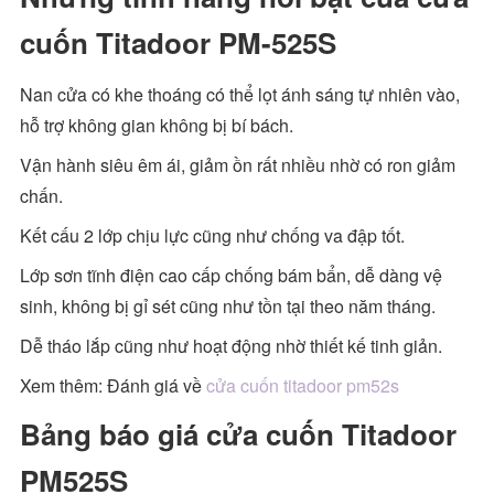
cuốn Titadoor PM-525S
Nan cửa có khe thoáng có thể lọt ánh sáng tự nhiên vào,
hỗ trợ không gian không bị bí bách.
Vận hành siêu êm ái, giảm ồn rất nhiều nhờ có ron giảm
chấn.
Kết cấu 2 lớp chịu lực cũng như chống va đập tốt.
Lớp sơn tĩnh điện cao cấp chống bám bẩn, dễ dàng vệ
sinh, không bị gỉ sét cũng như tồn tại theo năm tháng.
Dễ tháo lắp cũng như hoạt động nhờ thiết kế tinh giản.
Xem thêm: Đánh giá về
cửa cuốn titadoor pm52s
Bảng báo giá cửa cuốn Titadoor
PM525S