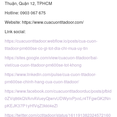
Thuận, Quận 12, TPHCM
Hotline: 0903 067 675
Website: https://www.cuacuontitadoor.com/
Link social:
https://cuacuontitadoor.webflow.io/posts/cua-cuon-
titadoor-pm600se-co-gi-tot-dia-chi-mua-uy-tin
https://sites.google.com/view/cuacuon-titadoor/bai-
viet/cua-cuon-titadoor-pm600se-tot-khong
https://www.linkedin.com/pulse/cua-cuon-titadoor-
pm600se-chinh-hang-cua-cuon-titadoor/
https://www.facebook.com/cuacuontitadoorduc/posts/pfbid
0ZVq86kQVAmAVueyQjwrvUDWyrxPjvxLr4TFgwGK2Nn
pKEJK37P1yHfVqZ3kkt4eZl
https://twitter.com/cctitadoor/status/161191382324572160