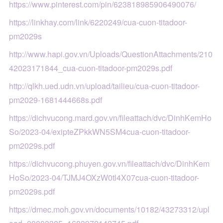
https://www.pinterest.com/pin/623818985906490076/
https://linkhay.com/link/6220249/cua-cuon-titadoor-
pm2029s
http://www.hapi.gov.vn/Uploads/QuestionAttachments/210
42023171844_cua-cuon-titadoor-pm2029s.pdf
http://qlkh.ued.udn.vn/upload/tailieu/cua-cuon-titadoor-
pm2029-1681444668s.pdf
https://dichvucong.mard.gov.vn/fileattach/dvc/DinhKemHo
So/2023-04/exipteZPkkWN5SM4cua-cuon-titadoor-
pm2029s.pdf
https://dichvucong.phuyen.gov.vn/fileattach/dvc/DinhKem
HoSo/2023-04/TJMJ4OXzW0tl4X07cua-cuon-titadoor-
pm2029s.pdf
https://dmec.moh.gov.vn/documents/10182/43273312/upl