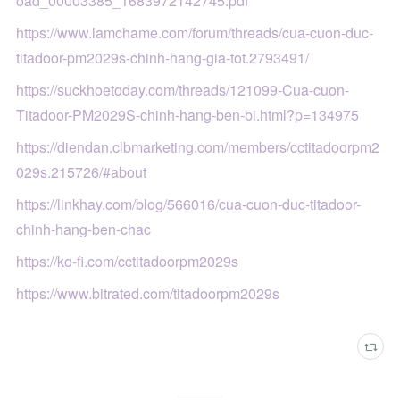
oad_00003385_1683972142745.pdf
https://www.lamchame.com/forum/threads/cua-cuon-duc-
titadoor-pm2029s-chinh-hang-gia-tot.2793491/
https://suckhoetoday.com/threads/121099-Cua-cuon-
Titadoor-PM2029S-chinh-hang-ben-bi.html?p=134975
https://diendan.clbmarketing.com/members/cctitadoorpm2
029s.215726/#about
https://linkhay.com/blog/566016/cua-cuon-duc-titadoor-
chinh-hang-ben-chac
https://ko-fi.com/cctitadoorpm2029s
https://www.bitrated.com/titadoorpm2029s