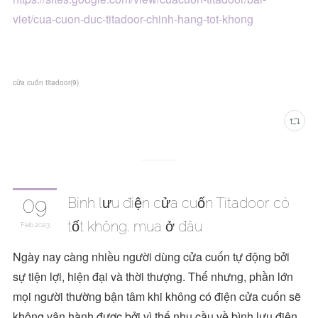
viet/cua-cuon-duc-titadoor-chinh-hang-tot-khong
cửa cuốn titadoor
(
9
)
09
Bình lưu điện cửa cuốn Titadoor có
tốt không, mua ở đâu
Feb
2023
Ngày nay càng nhiều người dùng cửa cuốn tự động bởi
sự tiện lợi, hiện đại và thời thượng. Thế nhưng, phần lớn
mọi người thường bận tâm khi không có điện cửa cuốn sẽ
không vận hành được bởi vì thế nhu cầu về bình lưu điện