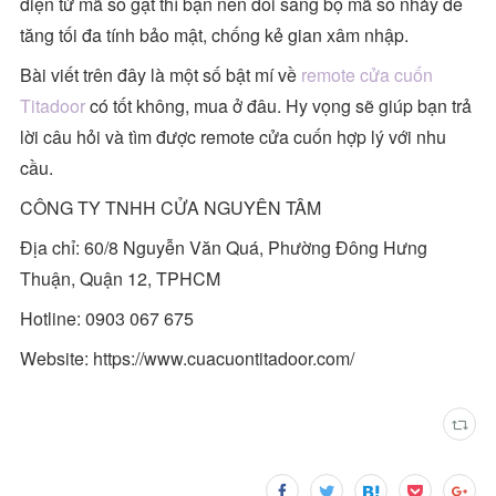
điện tử mã số gạt thì bạn nên đổi sang bộ mã số nhảy để
tăng tối đa tính bảo mật, chống kẻ gian xâm nhập.
Bài viết trên đây là một số bật mí về
remote cửa cuốn
Titadoor
có tốt không, mua ở đâu. Hy vọng sẽ giúp bạn trả
lời câu hỏi và tìm được remote cửa cuốn hợp lý với nhu
cầu.
CÔNG TY TNHH CỬA NGUYÊN TÂM
Địa chỉ: 60/8 Nguyễn Văn Quá, Phường Đông Hưng
Thuận, Quận 12, TPHCM
Hotline: 0903 067 675
Website: https://www.cuacuontitadoor.com/