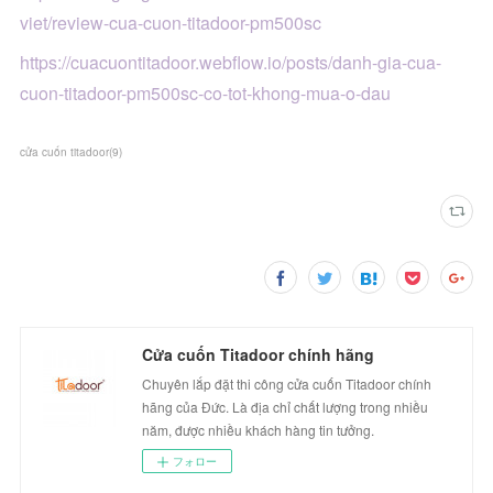
viet/review-cua-cuon-titadoor-pm500sc
https://cuacuontitadoor.webflow.io/posts/danh-gia-cua-
cuon-titadoor-pm500sc-co-tot-khong-mua-o-dau
cửa cuốn titadoor
(
9
)
Cửa cuốn Titadoor chính hãng
Chuyên lắp đặt thi công cửa cuốn Titadoor chính
hãng của Đức. Là địa chỉ chất lượng trong nhiều
năm, được nhiều khách hàng tin tưởng.
フォロー