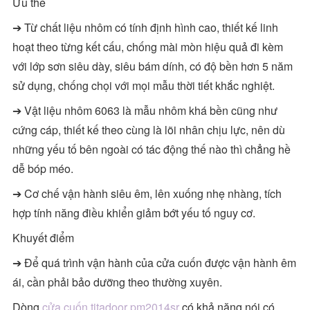
Ưu thế
➔ Từ chất liệu nhôm có tính định hình cao, thiết kế linh
hoạt theo từng kết cấu, chống mài mòn hiệu quả đi kèm
với lớp sơn siêu dày, siêu bám dính, có độ bền hơn 5 năm
sử dụng, chống chọi với mọi mẫu thời tiết khắc nghiệt.
➔ Vật liệu nhôm 6063 là mẫu nhôm khá bền cũng như
cứng cáp, thiết kế theo cùng là lõi nhân chịu lực, nên dù
những yếu tố bên ngoài có tác động thế nào thì chẳng hề
dễ bóp méo.
➔ Cơ chế vận hành siêu êm, lên xuống nhẹ nhàng, tích
hợp tính năng điều khiển giảm bớt yếu tố nguy cơ.
Khuyết điểm
➔ Để quá trình vận hành của cửa cuốn được vận hành êm
ái, cần phải bảo dưỡng theo thường xuyên.
Dòng
cửa cuốn titadoor pm2014sr
có khả năng nói có