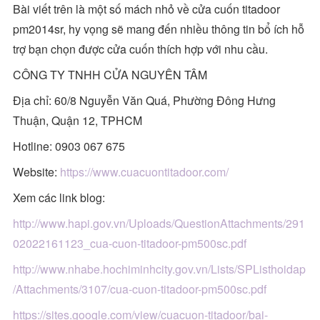
Bài viết trên là một số mách nhỏ về cửa cuốn titadoor
pm2014sr, hy vọng sẽ mang đến nhiều thông tin bổ ích hỗ
trợ bạn chọn được cửa cuốn thích hợp với nhu cầu.
CÔNG TY TNHH CỬA NGUYÊN TÂM
Địa chỉ: 60/8 Nguyễn Văn Quá, Phường Đông Hưng
Thuận, Quận 12, TPHCM
Hotline: 0903 067 675
Website:
https://www.cuacuontitadoor.com/
Xem các link blog:
http://www.hapi.gov.vn/Uploads/QuestionAttachments/291
02022161123_cua-cuon-titadoor-pm500sc.pdf
http://www.nhabe.hochiminhcity.gov.vn/Lists/SPListhoidap
/Attachments/3107/cua-cuon-titadoor-pm500sc.pdf
https://sites.google.com/view/cuacuon-titadoor/bai-