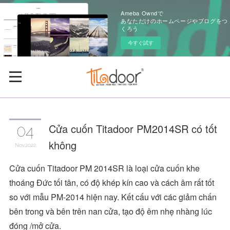
Ameba Owndで
あなただけのホームページやブログをつ
くろう
今すぐ試す
Cửa cuốn Titadoor PM2014SR có tốt
04
không
Nov
2022
Cửa cuốn Titadoor PM 2014SR là loại cửa cuốn khe
thoáng Đức tối tân, có độ khép kín cao và cách âm rất tốt
so với mẫu PM-2014 hiện nay. Kết cấu với các giảm chấn
bên trong và bên trên nan cửa, tạo độ êm nhẹ nhàng lúc
đóng /mở cửa.