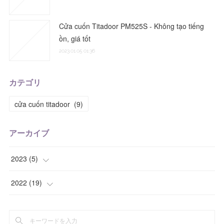
Cửa cuốn Titadoor PM525S - Không tạo tiếng
ồn, giá tốt
2023.01.05 01:36
カテゴリ
cửa cuốn titadoor
(
9
)
アーカイブ
2023
(
5
)
(
1
)
2022
(
19
)
(
1
)
(
3
)